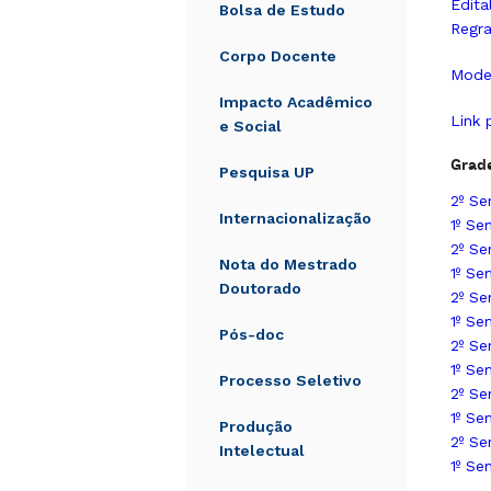
Edita
Bolsa de Estudo
Regra
Corpo Docente
Model
Impacto Acadêmico
Link 
e Social
Grade
Pesquisa UP
2º S
Internacionalização
1º Se
2º S
Nota do Mestrado
1º Se
Doutorado
2º S
1º Se
Pós-doc
2º S
1º Se
Processo Seletivo
2º S
1º Se
Produção
2º Se
Intelectual
1º Se