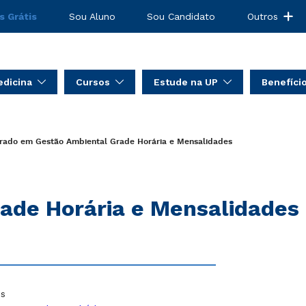
s Grátis
Sou Aluno
Sou Candidato
Outros
dicina
Cursos
Estude na UP
Benefíci
rado em Gestão Ambiental
Grade Horária e Mensalidades
ade Horária e Mensalidades
is