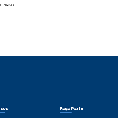
alidades
rsos
Faça Parte