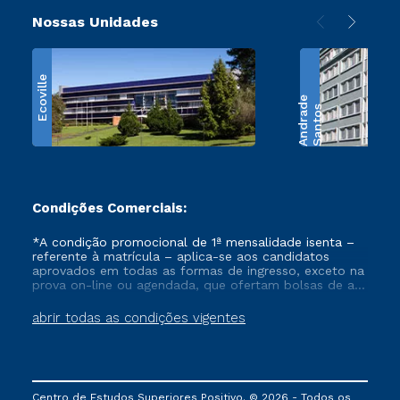
Nossas Unidades
Ecoville
e
S
a
n
t
o
s
A
n
d
r
a
d
Condições Comerciais:
*A condição promocional de 1ª mensalidade isenta –
referente à matrícula – aplica-se aos candidatos
aprovados em todas as formas de ingresso, exceto na
prova on-line ou agendada, que ofertam bolsas de até
50% de desconto, ambos ingressantes no semestre
vigente, que ainda não tenham efetivado e/ou não
abrir todas as condições vigentes
tenham cancelado ou trancado sua matrícula em uma
das Instituições da Cruzeiro do Sul Educacional, no
período de um ano. Tais condições não se aplicam
aos cursos de Medicina, e também para matriculados
via FIES, Prouni e outros programas governamentais, e
Centro de Estudos Superiores Positivo. © 2026 - Todos os
não se acumula com nenhuma outra campanha