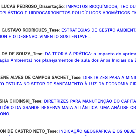
 LUCAS PEDROSO_Dissertação:
IMPACTOS BIOQUÍMICOS, TECID
OPLÁSTICO E HIDROCARBONETOS POLICÍCLICOS AROMÁTICOS EM As
 GUSTAVO RODRIGUES_Tese
:
ESTRATÉGIAS DE GESTÃO AMBIENT
ION E O DESENVOLVIMENTO SUSTENTÁVEL.
LDA DE SOUZA_Tese:
DA TEORIA À PRÁTICA: o impacto do aprim
ção Ambiental nos planejamentos de aula dos Anos Iniciais da 
ENE ALVES DE CAMPOS SACHET_Tese
:
DIRETRIZES PARA A MIN
TO ESTUFA NO SETOR DE SANEAMENTO À LUZ DA ECONOMIA CI
SHA CHOINSKI_Tese
:
DIRETRIZES PARA MANUTENÇÃO DO CAPIT
ITÓRIO DA GRANDE RESERVA MATA ATLÂNTICA: UMA ANÁLISE C
ONO.
ON DE CASTRO NETO_Tese:
INDICAÇÃO GEOGRÁFICA E OS OBJ