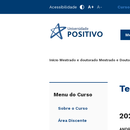
A+
A-
Acessibilidade
Curso
Me
Início
Mestrado e doutorado
Mestrado e Douto
Te
Menu do Curso
Sobre o Curso
20
Área Discente
ANDR