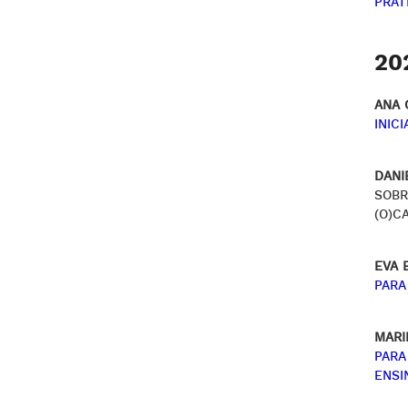
PRÁT
20
ANA 
INIC
DANI
SOBR
(O)C
EVA 
PARA
MARI
PARA
ENSI