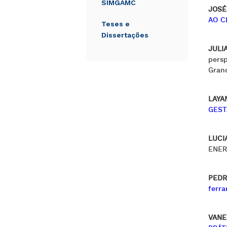
SIMGAMC
JOSÉ
AO C
Teses e
Dissertações
JULI
persp
Grand
LAYA
GEST
LUCI
ENER
PEDR
ferr
VANE