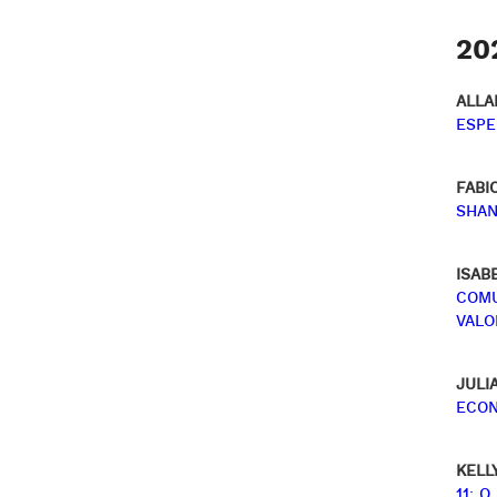
20
ALLA
ESPE
FABI
SHAN
ISAB
COMU
VALO
JULI
ECON
KELL
11: 