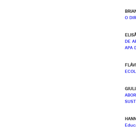
BRIA
O DI
ELIS
DE A
APA 
FLÁV
ECOL
GIUL
ABOR
SUST
HANN
Educa