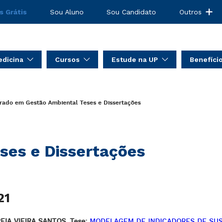
s Grátis
Sou Aluno
Sou Candidato
Outros
dicina
Cursos
Estude na UP
Benefíci
rado em Gestão Ambiental
Teses e Dissertações
ses e Dissertações
21
EIA VIEIRA SANTOS_Tese:
MODELAGEM DE INDICADORES DE SUS