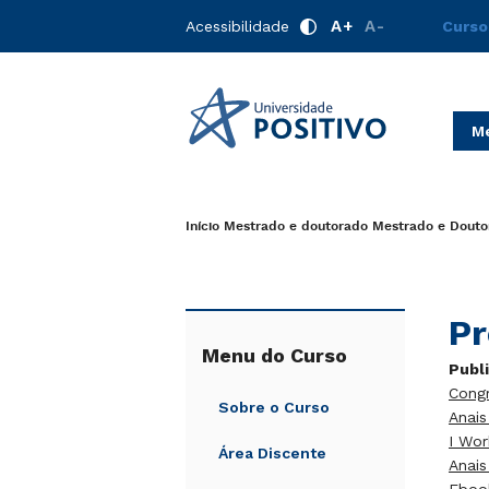
A+
A-
Acessibilidade
Curso
Me
Início
Mestrado e doutorado
Mestrado e Douto
Pr
Menu do Curso
Publ
Congr
Sobre o Curso
Anai
I Wo
Área Discente
Anais