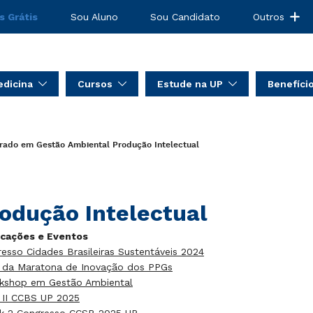
s Grátis
Sou Aluno
Sou Candidato
Outros
dicina
Cursos
Estude na UP
Benefíci
rado em Gestão Ambiental
Produção Intelectual
odução Intelectual
icações e Eventos
esso Cidades Brasileiras Sustentáveis 2024
s da Maratona de Inovação dos PPGs
rkshop em Gestão Ambiental
 II CCBS UP 2025