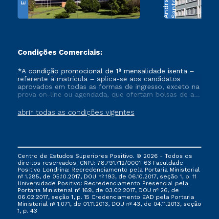
e
S
a
n
t
o
s
A
n
d
r
a
d
Condições Comerciais:
*A condição promocional de 1ª mensalidade isenta –
referente à matrícula – aplica-se aos candidatos
aprovados em todas as formas de ingresso, exceto na
prova on-line ou agendada, que ofertam bolsas de até
50% de desconto, ambos ingressantes no semestre
vigente, que ainda não tenham efetivado e/ou não
abrir todas as condições vigentes
tenham cancelado ou trancado sua matrícula em uma
das Instituições da Cruzeiro do Sul Educacional, no
período de um ano. Tais condições não se aplicam
aos cursos de Medicina, e também para matriculados
via FIES, Prouni e outros programas governamentais, e
Centro de Estudos Superiores Positivo. © 2026 - Todos os
não se acumula com nenhuma outra campanha
direitos reservados. CNPJ: 78.791.712/0001-63 Faculdade
ofertada pela Instituição.
Positivo Londrina: Recredenciamento pela Portaria Ministerial
nº 1.285, de 05.10.2017, DOU nº 193, de 06.10.2017, seção 1, p. 11
Universidade Positivo: Recredenciamento Presencial ​pela
Portaria Ministerial nº 169, de 03.02.2017, DOU nº 26, de
06.02.2017, seção 1, p. 15 Credenciamento EAD pela Portaria
Ministerial nº 1.071, de 01.11.2013, DOU nº 43, de 04.11.2013, seção
1, p. 43