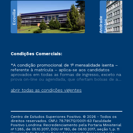
Ecoville
e
S
a
n
t
o
s
A
n
d
r
a
d
Condições Comerciais:
*A condição promocional de 1ª mensalidade isenta –
referente à matrícula – aplica-se aos candidatos
aprovados em todas as formas de ingresso, exceto na
prova on-line ou agendada, que ofertam bolsas de até
50% de desconto, ambos ingressantes no semestre
vigente, que ainda não tenham efetivado e/ou não
abrir todas as condições vigentes
tenham cancelado ou trancado sua matrícula em uma
das Instituições da Cruzeiro do Sul Educacional, no
período de um ano. Tais condições não se aplicam
aos cursos de Medicina, e também para matriculados
via FIES, Prouni e outros programas governamentais, e
Centro de Estudos Superiores Positivo. © 2026 - Todos os
não se acumula com nenhuma outra campanha
direitos reservados. CNPJ: 78.791.712/0001-63 Faculdade
ofertada pela Instituição.
Positivo Londrina: Recredenciamento pela Portaria Ministerial
nº 1.285, de 05.10.2017, DOU nº 193, de 06.10.2017, seção 1, p. 11