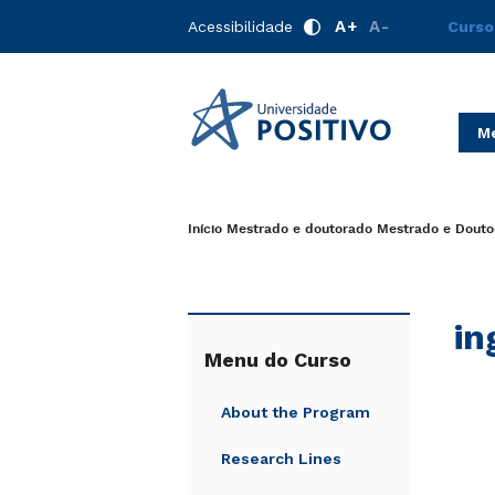
A+
A-
Acessibilidade
Curso
Me
Início
Mestrado e doutorado
Mestrado e Douto
in
Menu do Curso
About the Program
Research Lines