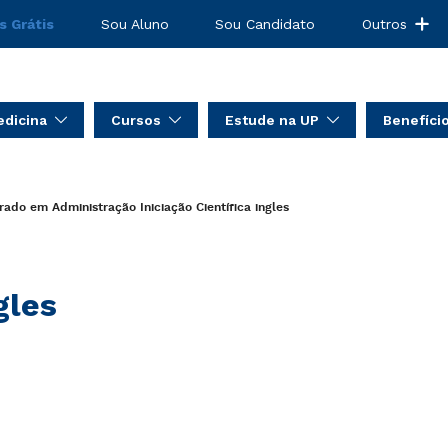
s Grátis
Sou Aluno
Sou Candidato
Outros
dicina
Cursos
Estude na UP
Benefíci
rado em Administração
Iniciação Científica
ingles
gles