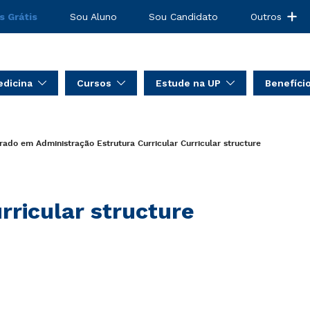
s Grátis
Sou Aluno
Sou Candidato
Outros
dicina
Cursos
Estude na UP
Benefíci
rado em Administração
Estrutura Curricular
Curricular structure
rricular structure