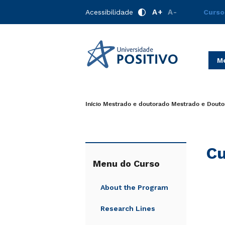
A+
A-
Acessibilidade
Curso
Me
Início
Mestrado e doutorado
Mestrado e Douto
Cu
Menu do Curso
About the Program
Research Lines