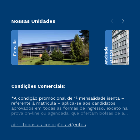
Nossas Unidades
Ecoville
e
S
a
n
t
o
s
A
n
d
r
a
d
Condições Comerciais:
*A condição promocional de 1ª mensalidade isenta –
referente à matrícula – aplica-se aos candidatos
aprovados em todas as formas de ingresso, exceto na
prova on-line ou agendada, que ofertam bolsas de até
50% de desconto, ambos ingressantes no semestre
vigente, que ainda não tenham efetivado e/ou não
abrir todas as condições vigentes
tenham cancelado ou trancado sua matrícula em uma
das Instituições da Cruzeiro do Sul Educacional, no
período de um ano. Tais condições não se aplicam